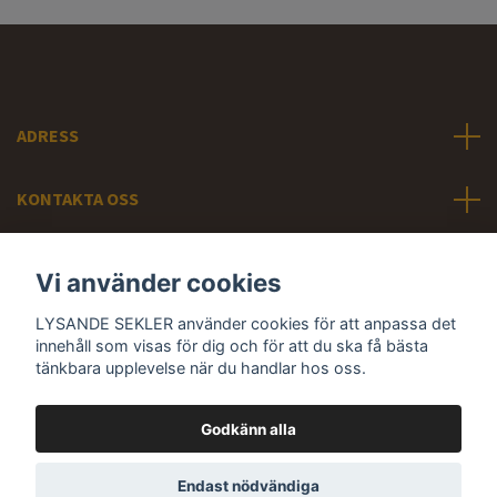
ADRESS
KONTAKTA OSS
INFORMATION
Vi använder cookies
LYSANDE SEKLER använder cookies för att anpassa det
Sociala medier
innehåll som visas för dig och för att du ska få bästa
tänkbara upplevelse när du handlar hos oss.
Godkänn alla
© 2026 LYSANDE SEKLER - Svunna tiders belysning
Endast nödvändiga