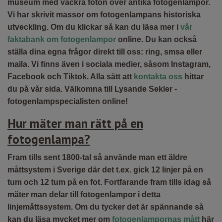
museum med vackra foton över antika fotogenlampor.
Vi har skrivit massor om fotogenlampans historiska
utveckling. Om du klickar så kan du läsa mer i
vår
faktabank om fotogenlampor
online
. Du kan också
ställa dina egna frågor direkt till oss: ring, smsa eller
maila. Vi finns även i sociala medier, såsom Instagram,
Facebook och Tiktok. Alla sätt att
kontakta oss
hittar
du på vår sida. Välkomna till Lysande Sekler -
fotogenlampspecialisten online!
Hur mäter man rätt på en
fotogenlampa?
Fram tills sent 1800-tal så använde man ett äldre
måttsystem i Sverige där det t.ex. gick 12 linjer på en
tum och 12 tum på en fot. Fortfarande fram tills idag så
mäter man delar till fotogenlampor i detta
linjemåttssystem. Om du tycker det är spännande så
kan du läsa mycket mer om
fotogenlampornas mått
här