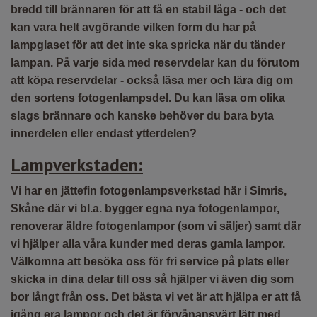
bredd till brännaren för att få en stabil låga - och det
kan vara helt avgörande vilken form du har på
lampglaset för att det inte ska spricka när du tänder
lampan. På varje sida med reservdelar kan du förutom
att köpa reservdelar - också läsa mer och lära dig om
den sortens fotogenlampsdel. Du kan läsa om olika
slags brännare och kanske behöver du bara byta
innerdelen eller endast ytterdelen?
Lampverkstaden:
Vi har en jättefin fotogenlampsverkstad här i Simris,
Skåne där vi bl.a. bygger egna nya fotogenlampor,
renoverar äldre fotogenlampor (som vi säljer) samt där
vi hjälper alla våra kunder med deras gamla lampor.
Välkomna att besöka oss för fri service på plats eller
skicka in dina delar till oss så hjälper vi även dig som
bor långt från oss. Det bästa vi vet är att hjälpa er att få
igång era lampor och det är förvånansvärt lätt med