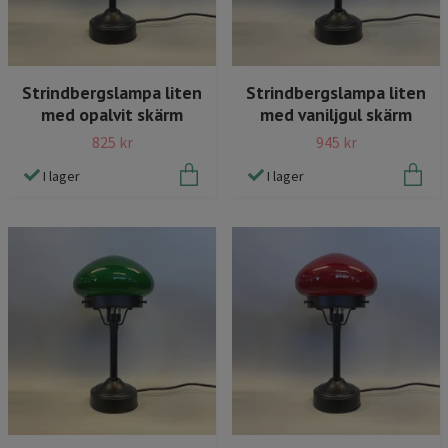
Strindbergslampa liten
Strindbergslampa liten
med opalvit skärm
med vaniljgul skärm
825 kr
945 kr
I lager
I lager