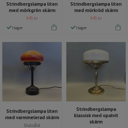
Strindbergslampa liten
Strindbergslampa liten
med mörkgrön skärm
med mörkröd skärm
945 kr
945 kr
I lager
I lager
Strindbergslampa
Strindbergslampa liten
klassisk med opalvit
med varmmelerad skärm
skärm
Slutsåld