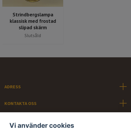
Strindbergslampa
klassisk med frostad
slipad skärm
Slutsåld
ADRESS
KONTAKTA OSS
INFORMATION
Vi använder cookies