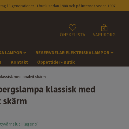
tag i 3 generationer - I butik sedan 1988 och på internet sedan 1997
0
ÖNSKELISTA
VARUKORG
KA LAMPOR
RESERVDELAR ELEKTRISKA LAMPOR
s
Kontakt
Öppettider - Butik
klassisk med opalvit skärm
bergslampa klassisk med
t skärm
värr slut i lager. :(