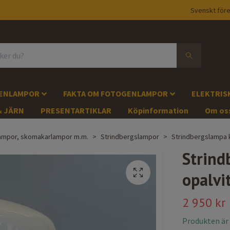
Svenskt före
GENLAMPOR
FAKTA OM FOTOGENLAMPOR
ELEKTRIS
& JÄRN
PRESENTARTIKLAR
Köpinformation
Om os
slampor, skomakarlampor m.m.
Strindbergslampor
Strindbergslampa 
Strind
opalvi
2 950 kr
Produkten är ty