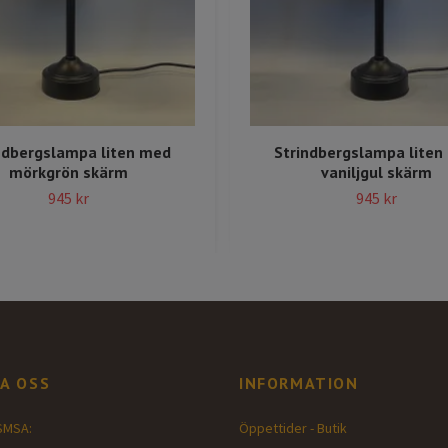
ndbergslampa liten med
Strindbergslampa liten
mörkgrön skärm
vaniljgul skärm
945 kr
945 kr
A OSS
INFORMATION
SMSA:
Öppettider - Butik