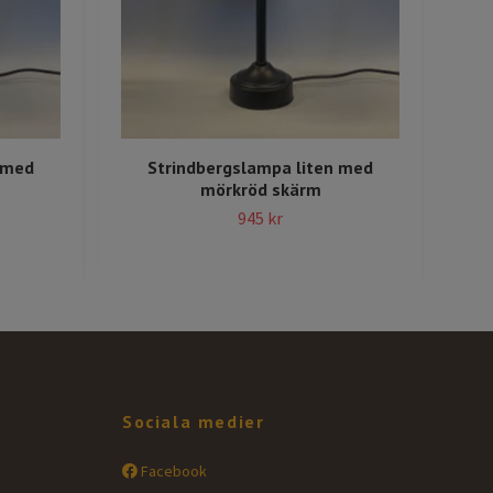
 med
Strindbergslampa liten med
mörkröd skärm
945 kr
Sociala medier
Facebook