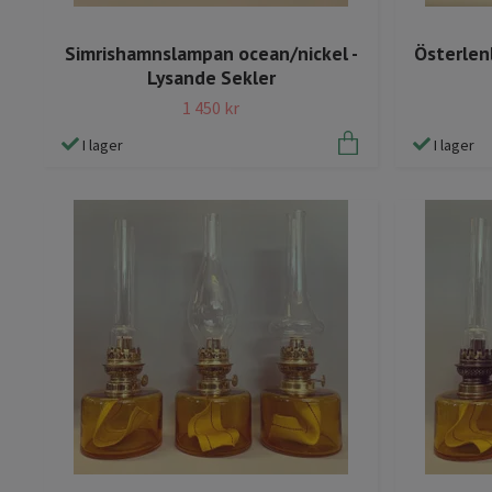
Simrishamnslampan ocean/nickel -
Österlen
Lysande Sekler
1 450 kr
I lager
I lager