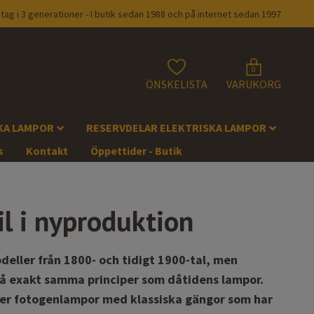
tag i 3 generationer - I butik sedan 1988 och på internet sedan 1997
0
ÖNSKELISTA
VARUKORG
KA LAMPOR
RESERVDELAR ELEKTRISKA LAMPOR
s
Kontakt
Öppettider - Butik
il i nyproduktion
eller från 1800- och tidigt 1900-tal, men
på exakt samma principer som dåtidens lampor.
äljer fotogenlampor med klassiska gängor som har