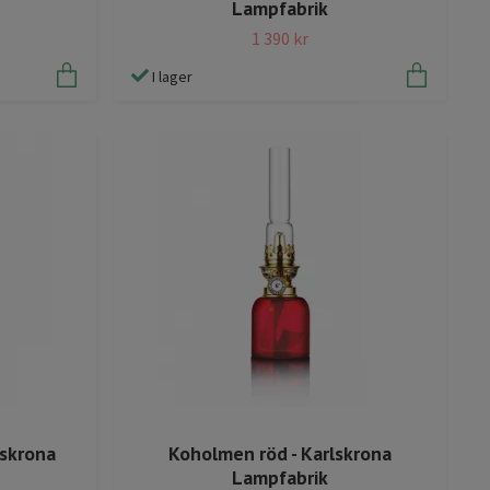
Lampfabrik
1 390 kr
I lager
lskrona
Koholmen röd - Karlskrona
Lampfabrik