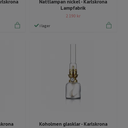
rlskrona
Nattlampan nickel - Karlskrona
Lampfabrik
2 190 kr
I lager
lskrona
Koholmen glasklar - Karlskrona