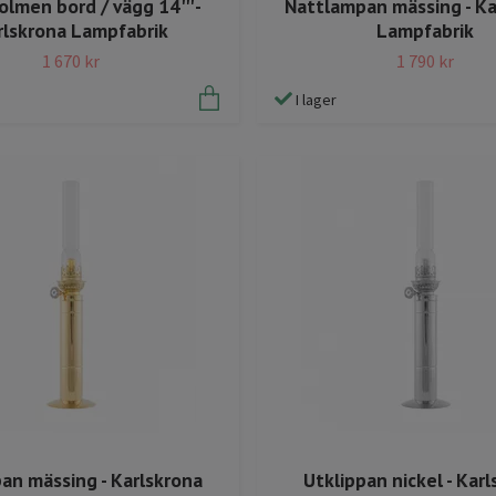
Nattlampan mässing - Ka
lmen bord / vägg 14''' -
Lampfabrik
rlskrona Lampfabrik
1 790 kr
1 670 kr
I lager
pan mässing - Karlskrona
Utklippan nickel - Kar