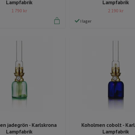
Lampfabrik
Lampfabrik
1 790 kr
2 190 kr
I lager
n jadegrön - Karlskrona
Koholmen cobolt - Kar
Lampfabrik
Lampfabrik