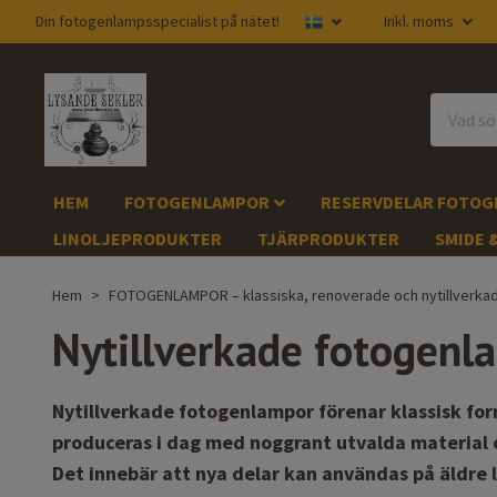
Din fotogenlampsspecialist på nätet!
Inkl. moms
HEM
FOTOGENLAMPOR
RESERVDELAR FOTO
LINOLJEPRODUKTER
TJÄRPRODUKTER
SMIDE 
Hem
FOTOGENLAMPOR – klassiska, renoverade och nytillverka
Nytillverkade fotogenla
Nytillverkade fotogenlampor förenar klassisk fo
produceras i dag med noggrant utvalda material 
Det innebär att nya delar kan användas på äldre 