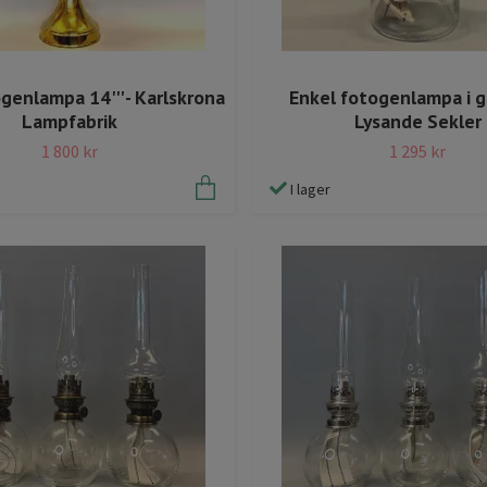
genlampa 14''' - Karlskrona
Enkel fotogenlampa i gla
Lampfabrik
Lysande Sekler
1 800 kr
1 295 kr
I lager