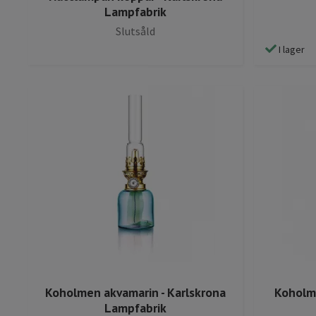
Lampfabrik
Slutsåld
I lager
Koholmen akvamarin - Karlskrona
Koholme
Lampfabrik