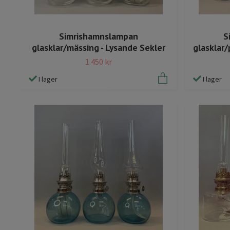
Simrishamnslampan
S
glasklar/mässing - Lysande Sekler
glasklar/
1 450 kr
I lager
I lager