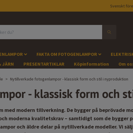
Svenskt före
GENLAMPOR
FAKTA OM FOTOGENLAMPOR
ELEKTRIS
& JÄRN
PRESENTARTIKLAR
Köpinformation
Om os
de
Nytillverkade fotogenlampor - klassisk form och stil i nyproduktion
mpor - klassisk form och st
rm med modern tillverkning. De bygger på beprövade mod
och moderna kvalitetskrav – samtidigt som de bygger 
lampor och äldre delar på nytillverkade modeller. Vi s