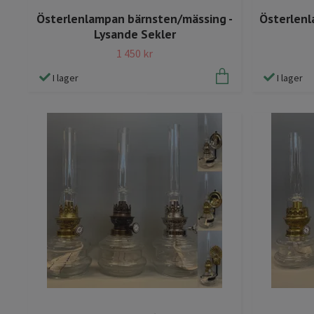
Österlenlampan bärnsten/mässing -
Österlenl
Lysande Sekler
1 450 kr
I lager
I lager