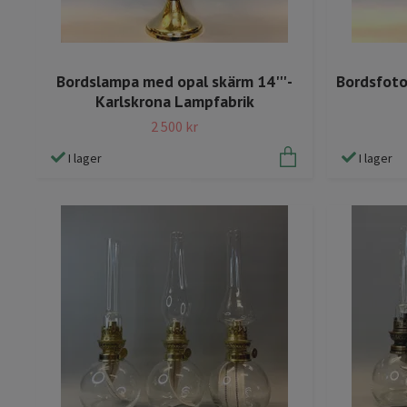
Bordslampa med opal skärm 14''' -
Bordsfoto
Karlskrona Lampfabrik
2 500 kr
I lager
I lager