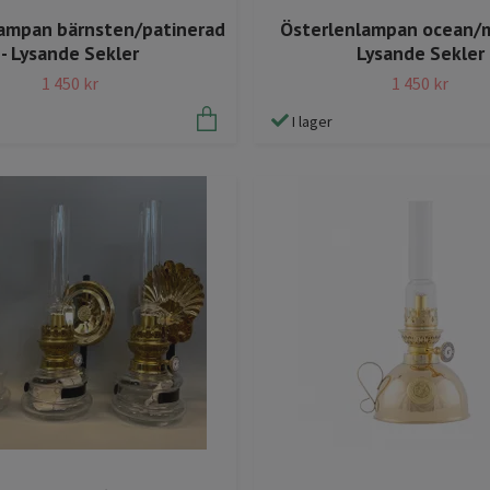
ampan bärnsten/patinerad
Österlenlampan ocean/m
- Lysande Sekler
Lysande Sekler
1 450 kr
1 450 kr
I lager