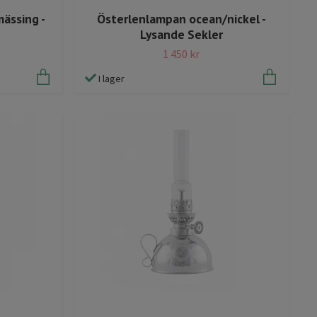
ässing -
Österlenlampan ocean/nickel -
Lysande Sekler
1 450 kr
I lager