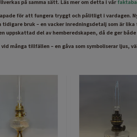
llverkas på samma sätt. Läs mer om detta i vår
faktab
kapade för att fungera tryggt och pålitligt i vardagen. 
ån tidigare bruk – en vacker inredningsdetalj som är lika
är en uppskattad del av hemberedskapen, då de ger både 
id många tillfällen – en gåva som symboliserar ljus, 