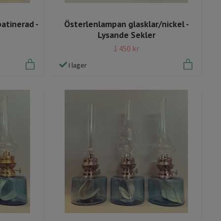
atinerad -
Österlenlampan glasklar/nickel -
Lysande Sekler
1 450 kr
I lager