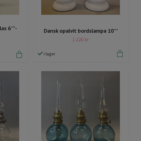
s 6''' -
Dansk opalvit bordslampa 10'''
1 220 kr
I lager