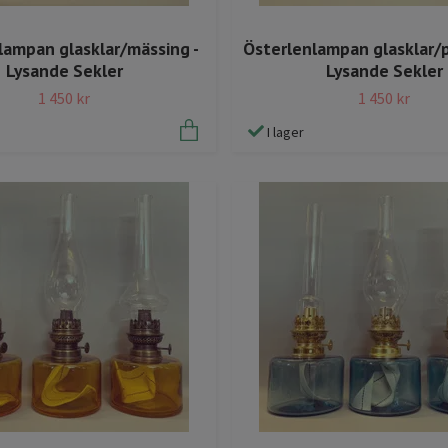
lampan glasklar/mässing -
Österlenlampan glasklar/p
Lysande Sekler
Lysande Sekler
1 450 kr
1 450 kr
I lager