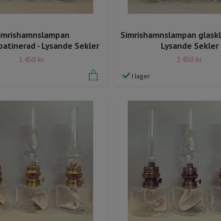
imrishamnslampan
Simrishamnslampan glaskla
patinerad - Lysande Sekler
Lysande Sekler
1 450 kr
1 450 kr
I lager