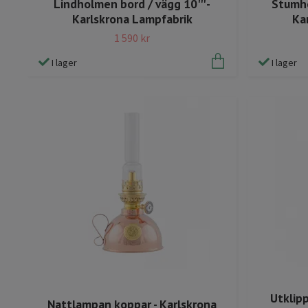
Lindholmen bord / vägg 10''' -
Stumho
Karlskrona Lampfabrik
Ka
1 590 kr
I lager
I lager
Utklip
Nattlampan koppar - Karlskrona