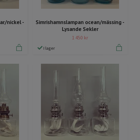
r/nickel -
Simrishamnslampan ocean/mässing -
Lysande Sekler
1 450 kr
I lager