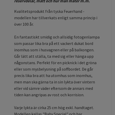
reservdelar, mått och hur man mäter m.m.
Kvalitetsprodukt från tyska Feuerhand -
modellen har tillverkats enligt samma princip i
över 100 år.
En fantastiskt smidig och allsidig fotogenlampa
som passar lika bra på ett vackert dukat bord
inomhus som i husvagnen eller på balkongen.
Går lätt att ställa, ta med sig eller hänga upp
någonstans. Perfekt för en picknick i det gröna
eller som mysbelysning på soffbordet. De går
precis lika bra att ha utomhus som inomhus,
men man ska gärna ta in sin lykta över vintern
eller vid sämre väder eftersom de annars med
tiden kan angripas av rost och korrision.
Varje lykta är cirka 25 cm hög exkl. handtaget.
Modellen kallas "Baby Special" och har