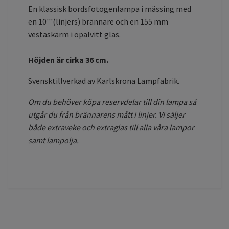
En klassisk bordsfotogenlampa i mässing med
en 10'''(linjers) brännare och en 155 mm
vestaskärm i opalvitt glas.
Höjden är cirka 36 cm.
Svensktillverkad av Karlskrona Lampfabrik.
Om du behöver köpa reservdelar till din lampa så
utgår du från brännarens mått i linjer. Vi säljer
både extraveke och extraglas till alla våra lampor
samt lampolja.