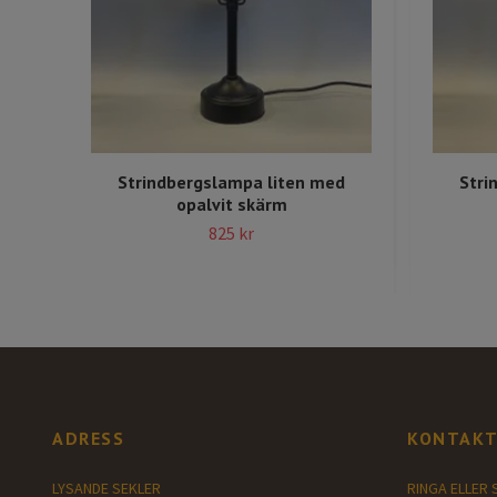
Strindbergslampa liten med
Stri
opalvit skärm
825 kr
ADRESS
KONTAKT
LYSANDE SEKLER
RINGA ELLER 