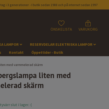
tag i 3 generationer - I butik sedan 1988 och på internet sedan 1997
0
ÖNSKELISTA
VARUKORG
KA LAMPOR
RESERVDELAR ELEKTRISKA LAMPOR
s
Kontakt
Öppettider - Butik
liten med varmmelerad skärm
bergslampa liten med
elerad skärm
värr slut i lager. :(