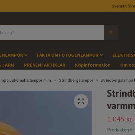
Svenskt före
GENLAMPOR
FAKTA OM FOTOGENLAMPOR
ELEKTRIS
& JÄRN
PRESENTARTIKLAR
Köpinformation
Om os
slampor, skomakarlampor m.m.
Strindbergslampor
Strindbergslampa 
Strind
varmm
1 045 kr
Produkten är ty