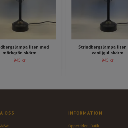
ndbergslampa liten med
Strindbergslampa liten
mörkgrön skärm
vaniljgul skärm
945 kr
945 kr
A OSS
INFORMATION
SMSA:
Öppettider - Butik