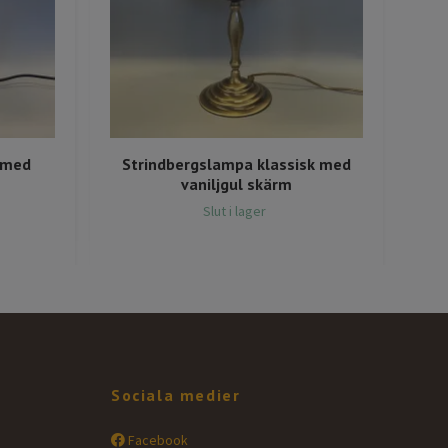
 med
Strindbergslampa klassisk med
St
vaniljgul skärm
Slut i lager
Sociala medier
Facebook