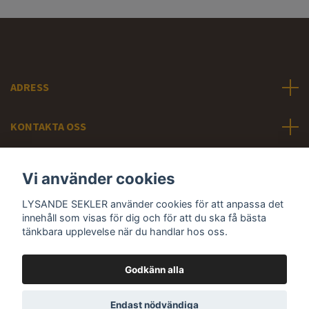
ADRESS
KONTAKTA OSS
INFORMATION
Vi använder cookies
LYSANDE SEKLER använder cookies för att anpassa det
Sociala medier
innehåll som visas för dig och för att du ska få bästa
tänkbara upplevelse när du handlar hos oss.
Godkänn alla
© 2026 LYSANDE SEKLER - Svunna tiders belysning
Endast nödvändiga