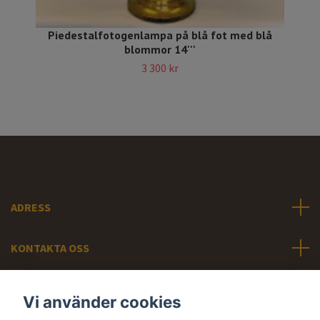
Piedestalfotogenlampa på blå fot med blå
blommor 14'''
3 300 kr
ADRESS
KONTAKTA OSS
INFORMATION
Vi använder cookies