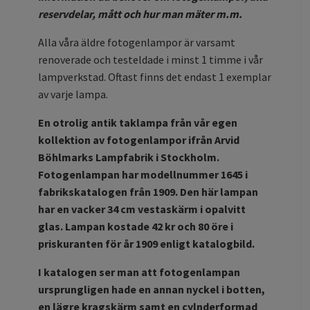
reservdelar, mått och hur man mäter m.m.
Alla våra äldre fotogenlampor är varsamt
renoverade och testeldade i minst 1 timme i vår
lampverkstad. Oftast finns det endast 1 exemplar
av varje lampa.
En otrolig antik taklampa från vår egen
kollektion av fotogenlampor ifrån Arvid
Böhlmarks Lampfabrik i Stockholm.
Fotogenlampan har modellnummer 1645 i
fabrikskatalogen från 1909. Den här lampan
har en vacker 34 cm vestaskärm i opalvitt
glas. Lampan kostade 42 kr och 80 öre i
priskuranten för år 1909 enligt katalogbild.
I katalogen ser man att fotogenlampan
ursprungligen hade en annan nyckel i botten,
en lägre kragskärm samt en cylnderformad