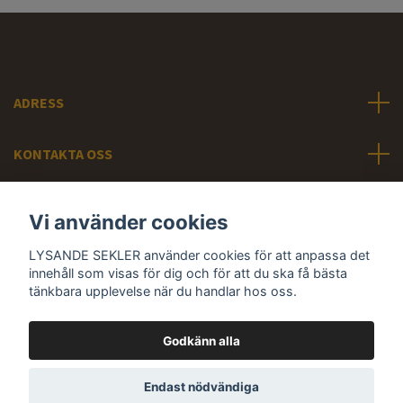
ADRESS
KONTAKTA OSS
INFORMATION
Vi använder cookies
LYSANDE SEKLER använder cookies för att anpassa det
Sociala medier
innehåll som visas för dig och för att du ska få bästa
tänkbara upplevelse när du handlar hos oss.
Godkänn alla
© 2026 LYSANDE SEKLER - Svunna tiders belysning
Endast nödvändiga