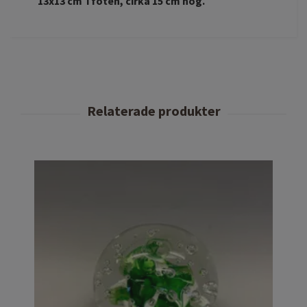
13x13 cm i foten, cirka 15 cm hög.