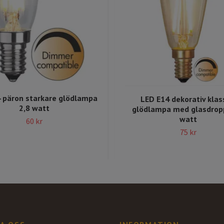
 päron starkare glödlampa
LED E14 dekorativ klas
2,8 watt
glödlampa med glasdrop
watt
60 kr
75 kr