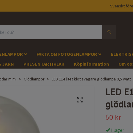
Svenskt före
GENLAMPOR
FAKTA OM FOTOGENLAMPOR
ELEKTRIS
& JÄRN
PRESENTARTIKLAR
Köpinformation
Om os
ddar m.m.
Glödlampor
LED E14 litet klot svagare glödlampa 0,5 watt
LED E1
glödla
60 kr
I lager