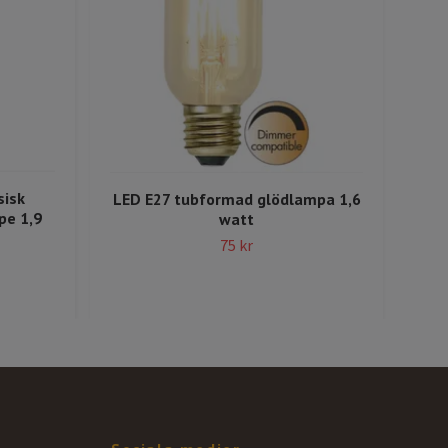
LE
sisk
LED E27 tubformad glödlampa 1,6
pe 1,9
watt
75 kr