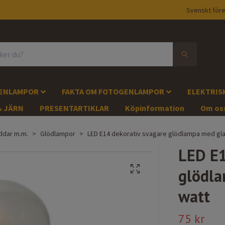
Svenskt före
GENLAMPOR
FAKTA OM FOTOGENLAMPOR
ELEKTRIS
& JÄRN
PRESENTARTIKLAR
Köpinformation
Om os
ddar m.m.
Glödlampor
LED E14 dekorativ svagare glödlampa med gl
LED E1
glödla
watt
75 kr