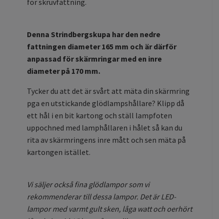
för skruvfattning.
Denna Strindbergskupa har den nedre
fattningen diameter 165 mm och är därför
anpassad för skärmringar med en inre
diameter på 170 mm.
Tycker du att det är svårt att mäta din skärmring
pga en utstickande glödlampshållare? Klipp då
ett hål i en bit kartong och ställ lampfoten
uppochned med lamphållaren i hålet så kan du
rita av skärmringens inre mått och sen mäta på
kartongen istället.
Vi säljer också fina glödlampor som vi
rekommenderar till dessa lampor. Det är LED-
lampor med varmt gult sken, låga watt och oerhört