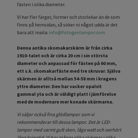
fästen i olika diameter.
Vi har fler färger, former och storlekar än de som
finns på hemsidan, så söker ni något udda är det
bara att maila:
info@fotogenlampor.com
Denna antika skomakarskärm är från cirka
1910-talet och är cirka 20 cm i sin största
diameter och anpassad för fästen på 60 mm,
ett s.k. skomakarfäste med tre skruvar. Själva
skärmen är alltså mellan 54-58 mm i kragens
yttre diameter. Den har vacker opalvit
gammal yta och är väldigt platt i jämförelse
med de modernare mer konade skärmarna.
Vi säljer också fina glödlampor som vi
rekommenderar till dessa lampor. Det är LED-
lampor med varmt gult sken, låga watt och oerhört
lång brinntid. Vi har många olika skärmar i olika