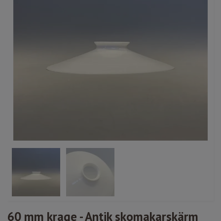
60 mm krage - Antik skomakarskärm