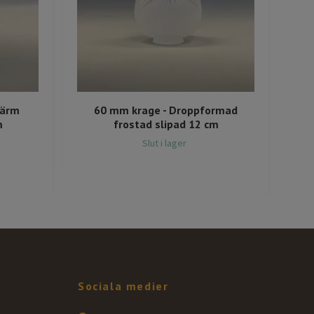
kärm
60 mm krage - Droppformad
80 
m
frostad slipad 12 cm
Slut i lager
Sociala medier