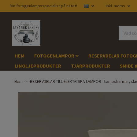
Din fotogenlampsspecialist på nätet!
Inkl. moms
HEM
FOTOGENLAMPOR
RESERVDELAR FOTO
LINOLJEPRODUKTER
TJÄRPRODUKTER
SMIDE 
Hem
RESERVDELAR TILL ELEKTRISKA LAMPOR - Lampskärmar, sla