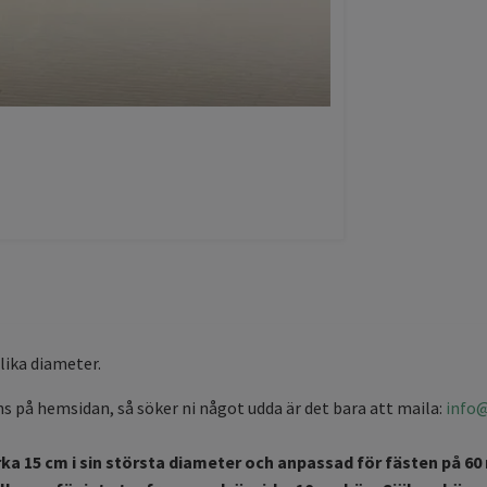
olika diameter.
nns på hemsidan, så söker ni något udda är det bara att maila:
info
ka 15 cm i sin största diameter och anpassad för fästen på 60