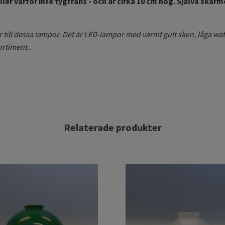
ller varför inte tygfrans - och är cirka 10 cm hög. Själva skär
till dessa lampor. Det är LED-lampor med varmt gult sken, låga watt
ortiment..