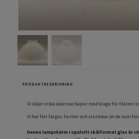
PRODUKTBESKRIVNING
Vi säljer olika skärmar/kupor med krage för fästen i 
Vi har fler färger, former och storlekar än de som fi
Denna lampskärm i opalvitt skålformat glas är cir