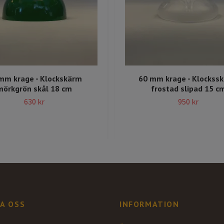
mm krage - Klockskärm
60 mm krage - Klockss
mörkgrön skål 18 cm
frostad slipad 15 c
630 kr
950 kr
A OSS
INFORMATION