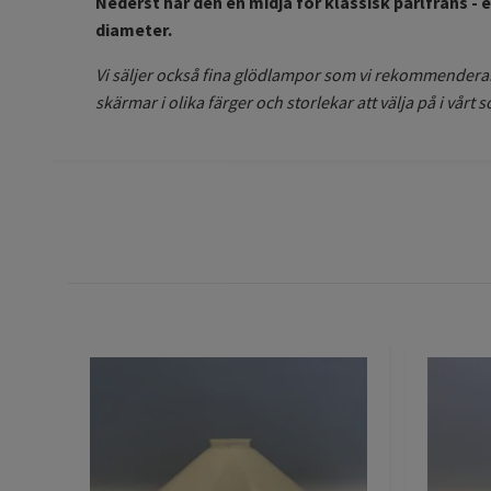
Nederst har den en midja för klassisk pärlfrans - e
diameter.
Vi säljer också fina glödlampor som vi rekommenderar 
skärmar i olika färger och storlekar att välja på i vårt s