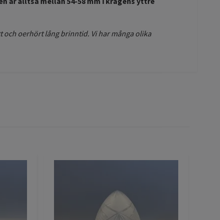
men är alltså mellan 54-58 mm i kragens yttre
 och oerhört lång brinntid. Vi har många olika