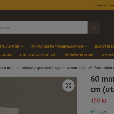
Svenskt före
GENLAMPOR
FAKTA OM FOTOGENLAMPOR
ELEKTRIS
& JÄRN
PRESENTARTIKLAR
Köpinformation
Om os
ddar m.m.
Skärmar/Kupor med krage
60 mm krage - Pärlfransskärm 1
60 mm 
cm (ut
450 kr
I lager