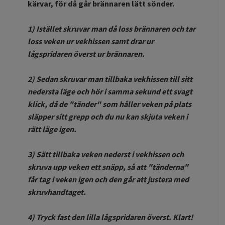
kärvar, för då går brännaren lätt sönder.
1) Istället skruvar man då loss brännaren och tar
loss veken ur vekhissen samt drar ur
lågspridaren överst ur brännaren.
2) Sedan skruvar man tillbaka vekhissen till sitt
nedersta läge och hör i samma sekund ett svagt
klick, då de "tänder" som håller veken på plats
släpper sitt grepp och du nu kan skjuta veken i
rätt läge igen.
3) Sätt tillbaka veken nederst i vekhissen och
skruva upp veken ett snäpp, så att "tänderna"
får tag i veken igen och den går att justera med
skruvhandtaget.
4) Tryck fast den lilla lågspridaren överst. Klart!