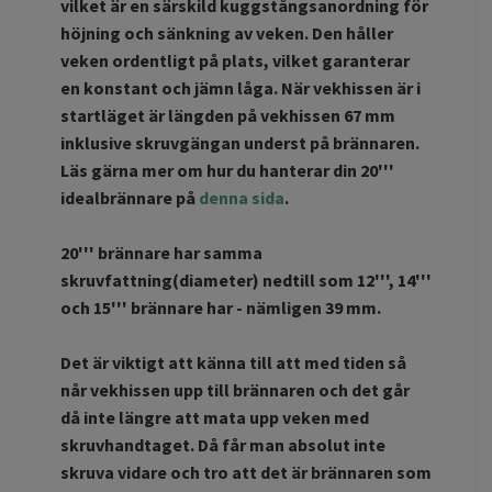
vilket är en särskild kuggstångsanordning för
höjning och sänkning av veken. Den håller
veken ordentligt på plats, vilket garanterar
en konstant och jämn låga. När vekhissen är i
startläget är längden på vekhissen 67 mm
inklusive skruvgängan underst på brännaren.
Läs gärna mer om hur du hanterar
din 20'''
idealbrännare på
denna sida
.
20''' brännare har samma
skruvfattning(diameter) nedtill som 12''', 14'''
och 15''' brännare har - nämligen 39 mm.
Det är viktigt att känna till att med tiden så
når vekhissen upp till brännaren och det går
då inte längre att mata upp veken med
skruvhandtaget. Då får man absolut inte
skruva vidare och tro att det är brännaren som