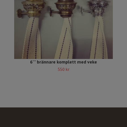
6''' brännare komplett med veke
550 kr