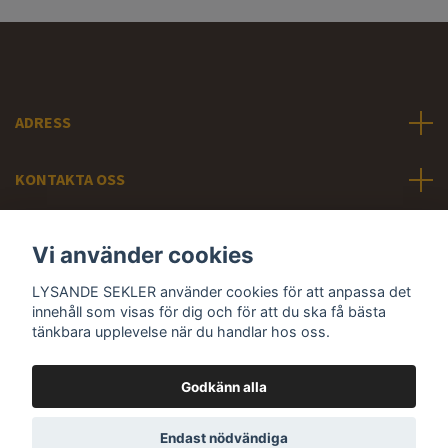
ADRESS
KONTAKTA OSS
INFORMATION
Vi använder cookies
LYSANDE SEKLER använder cookies för att anpassa det
Sociala medier
innehåll som visas för dig och för att du ska få bästa
tänkbara upplevelse när du handlar hos oss.
Godkänn alla
© 2026 LYSANDE SEKLER - Svunna tiders belysning
Endast nödvändiga