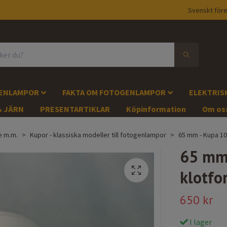
Svenskt före
GENLAMPOR
FAKTA OM FOTOGENLAMPOR
ELEKTRIS
& JÄRN
PRESENTARTIKLAR
Köpinformation
Om os
e m.m.
Kupor - klassiska modeller till fotogenlampor
65 mm - Kupa 10
65 mm 
klotfo
650 kr
I lager