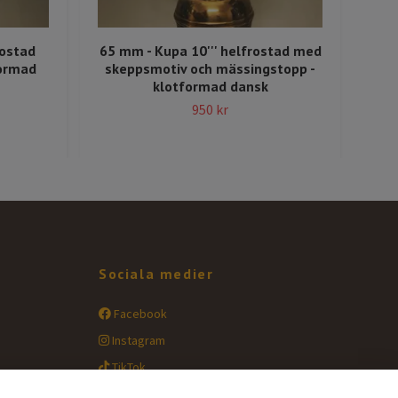
rostad
65 mm - Kupa 10''' helfrostad med
65
formad
skeppsmotiv och mässingstopp -
sk
klotformad dansk
950 kr
Sociala medier
Facebook
Instagram
TikTok