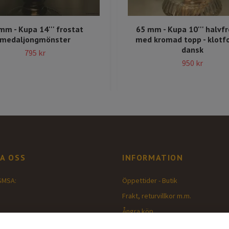
mm - Kupa 14''' frostat
65 mm - Kupa 10''' halvf
medaljongmönster
med kromad topp - klot
dansk
795 kr
950 kr
A OSS
INFORMATION
SMSA:
Öppettider - Butik
Frakt, returvillkor m.m.
Ångra köp
nlampor.com
Köpvillkor