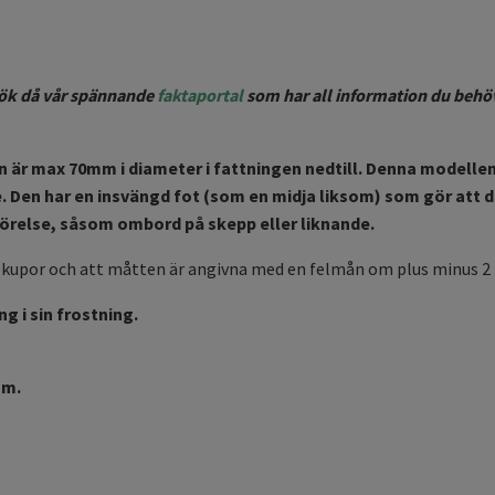
esök då vår spännande
faktaportal
som har all information du behö
 den är max 70mm i diameter i fattningen nedtill. Denna modelle
 Den har en insvängd fot (som en midja liksom) som gör att 
 rörelse, såsom ombord på skepp eller liknande.
ka kupor och att måtten är angivna med en felmån om plus minus 
 i sin frostning.
mm.