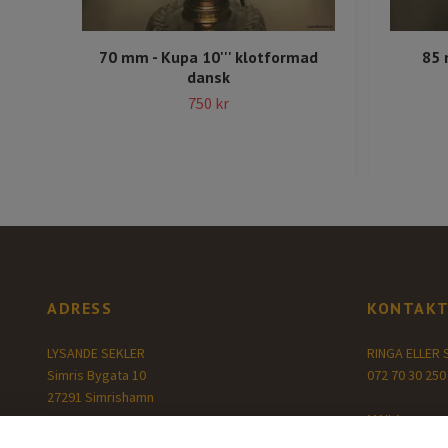
70 mm - Kupa 10''' klotformad
85 
dansk
750 kr
ADRESS
KONTAKT
LYSANDE SEKLER
RINGA ELLER 
Simris Bygata 10
072 70 30 250
27291 Simrishamn
MAILA:
www.lysandesekler.se
info@fotoge