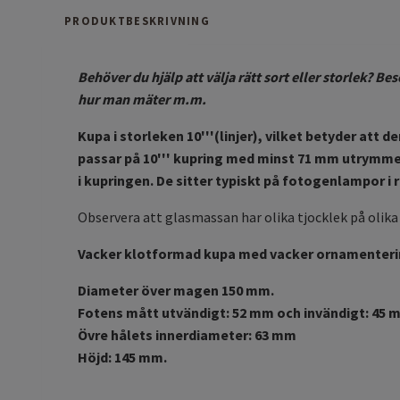
PRODUKTBESKRIVNING
Behöver du hjälp att välja rätt sort eller storlek? B
hur man mäter m.m.
Kupa i storleken 10'''(linjer), vilket betyder att
passar på 10''' kupring med minst 71 mm utrymme.
i kupringen. De sitter typiskt på fotogenlampor i
Observera att glasmassan har olika tjocklek på oli
Vacker klotformad kupa med vacker ornamentering
Diameter över magen 150 mm.
Fotens mått utvändigt: 52 mm och invändigt: 45 
Övre hålets innerdiameter: 63 mm
Höjd: 145 mm.