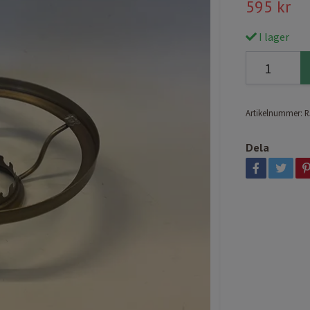
595 kr
I lager
Artikelnummer:
R
Dela