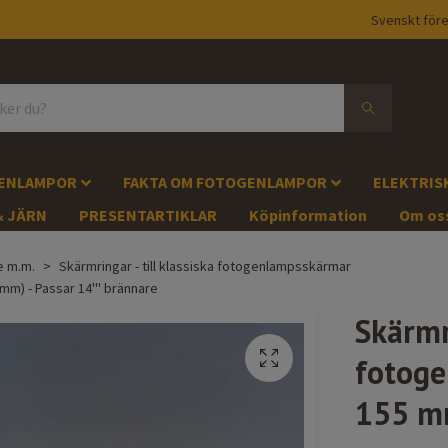
Svenskt före
GENLAMPOR
FAKTA OM FOTOGENLAMPOR
ELEKTRIS
& JÄRN
PRESENTARTIKLAR
Köpinformation
Om os
e m.m.
Skärmringar - till klassiska fotogenlampsskärmar
mm) - Passar 14''' brännare
Skärmr
fotoge
155 mm