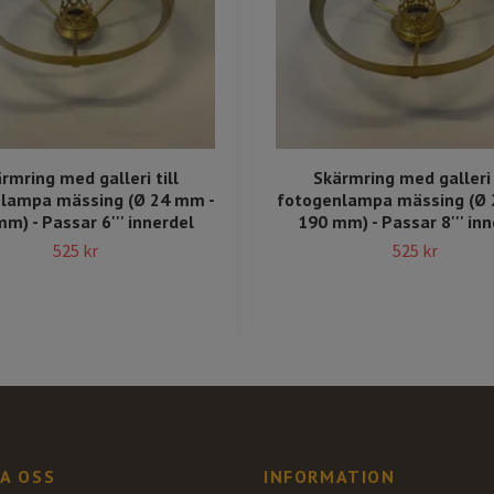
rmring med galleri till
Skärmring med galleri 
lampa mässing (Ø 24 mm -
fotogenlampa mässing (Ø 
m) - Passar 6''' innerdel
190 mm) - Passar 8''' inn
525 kr
525 kr
A OSS
INFORMATION