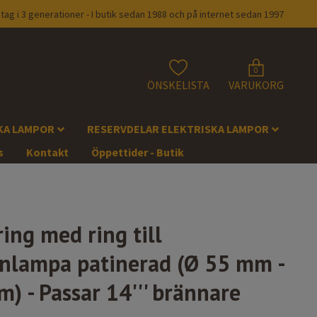
tag i 3 generationer - I butik sedan 1988 och på internet sedan 1997
0
ÖNSKELISTA
VARUKORG
KA LAMPOR
RESERVDELAR ELEKTRISKA LAMPOR
s
Kontakt
Öppettider - Butik
ing med ring till
nlampa patinerad (Ø 55 mm -
) - Passar 14''' brännare