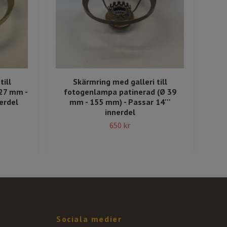
till
Skärmring med galleri till
27 mm -
fotogenlampa patinerad (Ø 39
f
erdel
mm - 155 mm) - Passar 14'''
innerdel
650 kr
Sociala medier