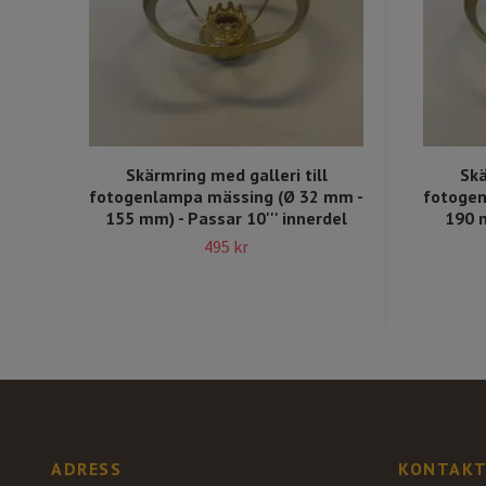
Skärmring med galleri till
Skä
fotogenlampa mässing (Ø 32 mm -
fotogen
155 mm) - Passar 10''' innerdel
190 m
495 kr
ADRESS
KONTAKT