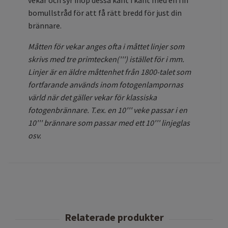
vekar och syr ihop dessa kant i kant med en fin
bomullstråd för att få rätt bredd för just din
brännare.
Måtten för vekar anges ofta i måttet linjer som
skrivs med tre primtecken(''') istället för i mm.
Linjer är en äldre måttenhet från 1800-talet som
fortfarande används inom fotogenlampornas
värld när det gäller vekar för klassiska
fotogenbrännare.
T.ex. en 10''' veke passar i en
10''' brännare som passar med ett 10''' linjeglas
osv.