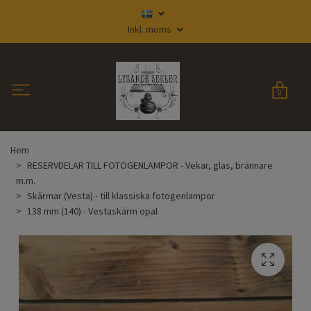
Inkl. moms
0
Hem
RESERVDELAR TILL FOTOGENLAMPOR - Vekar, glas, brännare
m.m.
Skärmar (Vesta) - till klassiska fotogenlampor
138 mm (140) - Vestaskärm opal