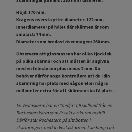
skärmringar på minst 235 mm i diameter.
Höjd: 170 mm.
Kragens översta yttre diameter: 122 mm.
Innerdiameter på hålet där skärmen är som
smalast: 74 mm.
Diameter som bredast över magen: 260 mm.
Observera att glasmassan har olika tjocklek
på olika skärmar och att måtten är angivna
med en felmån om plus minus 2 mm. Du
behöver därför noga kontrollera att du i din
skärmring har plats med någon eller några
millimeter extra för att skärmen ska få plats.
En Vestaskärm har en "midja" till skillnad från en
Rochesterskärm som är rakt avskuren nedtill.
Därför står Rochestern på sitt botten i
skärmringen, medan Vestaskärmen kan hänga på