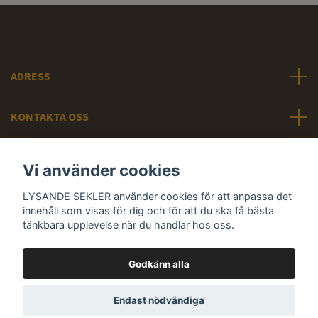
ADRESS
KONTAKTA OSS
INFORMATION
Vi använder cookies
LYSANDE SEKLER använder cookies för att anpassa det
Sociala medier
innehåll som visas för dig och för att du ska få bästa
tänkbara upplevelse när du handlar hos oss.
Godkänn alla
© 2026 LYSANDE SEKLER - Svunna tiders belysning
Endast nödvändiga