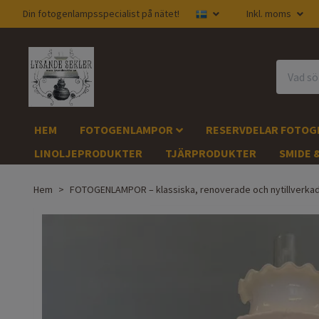
Din fotogenlampsspecialist på nätet!
Inkl. moms
HEM
FOTOGENLAMPOR
RESERVDELAR FOTO
LINOLJEPRODUKTER
TJÄRPRODUKTER
SMIDE 
Hem
FOTOGENLAMPOR – klassiska, renoverade och nytillverka