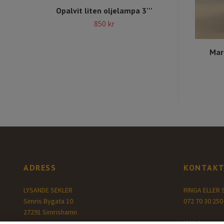
Opalvit liten oljelampa 3'''
850 kr
Mar
ADRESS
KONTAKT
LYSANDE SEKLER
RINGA ELLER 
Simris Bygata 10
072 70 30 250
27291 Simrishamn
MAILA: