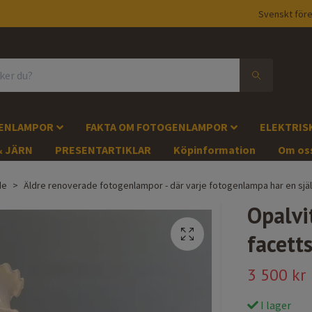
Svenskt före
GENLAMPOR
FAKTA OM FOTOGENLAMPOR
ELEKTRIS
& JÄRN
PRESENTARTIKLAR
Köpinformation
Om os
de
Äldre renoverade fotogenlampor - där varje fotogenlampa har en själ
Opalvi
facetts
3 500 kr
I lager