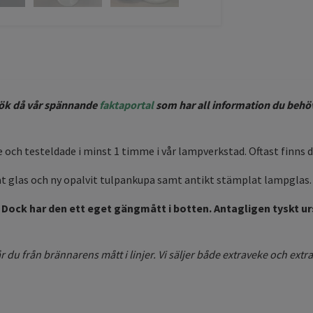
esök då vår spännande
faktaportal
som har all information du behö
och testeldade i minst 1 timme i vår lampverkstad. Oftast finns d
at glas och ny opalvit tulpankupa samt antikt stämplat lampglas.
Dock har den ett eget gängmått i botten. Antagligen tyskt u
du från brännarens mått i linjer. Vi säljer både extraveke och extrag