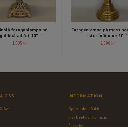
inblå fotogenlampa på
Fotogenlampa på mässings
guldmålad fot 10'''
stor brännare 20'''
1 995 kr
2 900 kr
A OSS
INFORMATION
SMSA:
Öppettider - Butik
Frakt, returvillkor m.m.
Ångra köp