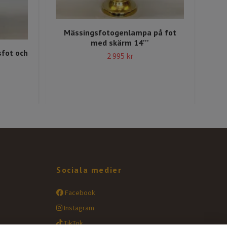
Vä
Mässingsfotogenlampa på fot
med skärm 14'''
fot och
2 995 kr
Sociala medier
Facebook
Instagram
TikTok