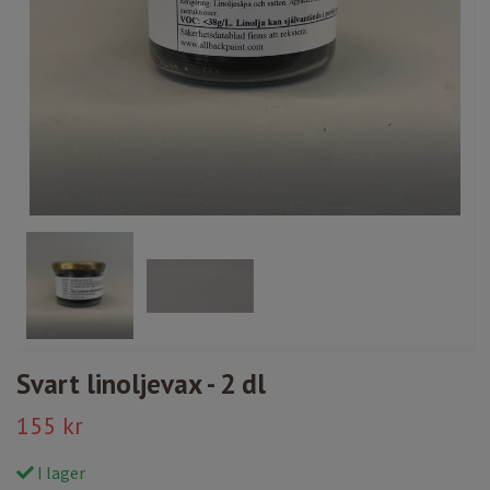
Svart linoljevax - 2 dl
155 kr
I lager