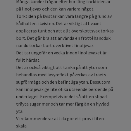
Många kunder frågar efter hur lång torktiden är
på linoljevax och den kan variera något.
Torktiden på kvistar kan vara längre på grund av
kådhalten i kvisten. Det är viktigt att vaxet
appliceras tunt och att allt överskottsvax torkas
bort. Det går bra att använda en frottéhandduk
när du torkar bort överblivet linoljevax.
Det tar ungefär en vecka innan linoljevaxet är
fullt härdat.
Det är också viktigt att tänka på att ytor som
behandlas med lasyreffekt påverkas av träets
sugförmåga och den befintliga ytan. Dessutom
kan linoljevax ge lite olika utseende beroende på
underlaget. Exempelvis är det så att en slipad
träyta suger mer och tar mer färg än en hyvlad
yta.
Vi rekommenderar att du gör ett prov i liten
skala.