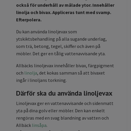
också för underhåll av målade ytor. Innehåller
linolja och bivax. Appliceras tunt med svamp.
Efterpolera.
Du kan använda linoljevax som
ytskiktsbehandling på alla sugande underlag,
som trä, betong, tegel, skiffer och även på
möbler. Det ger en tålig vattenavvisande yta.
Allbäcks linoljevax innehåller bivax, färgpigment
och
linolja
, det kokas samman så att bivaxet
ingår i linoljans torkning.
Därför ska du använda linoljevax
Linoljevax ger en vattenavvisande och sidenmatt
yta på dina golv eller möbler. Den kan enkelt
rengöras med en svag blandning av vatten och
Allbäck
linsåpa
.