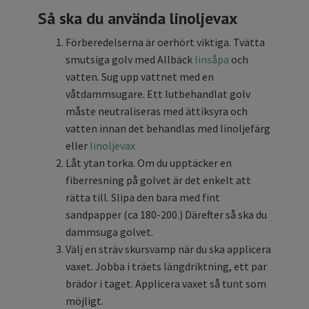
Så ska du använda linoljevax
Förberedelserna är oerhört viktiga. Tvätta
smutsiga golv med Allbäck
linsåpa
och
vatten. Sug upp vattnet med en
våtdammsugare. Ett lutbehandlat golv
måste neutraliseras med ättiksyra och
vatten innan det behandlas med linoljefärg
eller
linoljevax
Låt ytan torka. Om du upptäcker en
fiberresning på golvet är det enkelt att
rätta till. Slipa den bara med fint
sandpapper (ca 180-200.) Därefter så ska du
dammsuga golvet.
Välj en sträv skursvamp när du ska applicera
vaxet. Jobba i träets längdriktning, ett par
brädor i taget. Applicera vaxet så tunt som
möjligt.