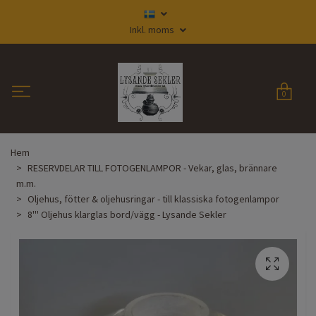
Inkl. moms
0
Hem
RESERVDELAR TILL FOTOGENLAMPOR - Vekar, glas, brännare
m.m.
Oljehus, fötter & oljehusringar - till klassiska fotogenlampor
8''' Oljehus klarglas bord/vägg - Lysande Sekler