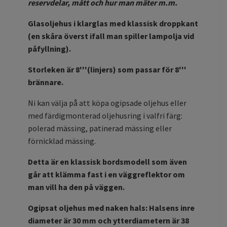
reservdelar, mått och hur man mäter m.m.
Glasoljehus i klarglas med klassisk droppkant
(en skåra överst ifall man spiller lampolja vid
påfyllning).
Storleken är 8'''(linjers) som passar för 8'''
brännare.
Ni kan välja på att köpa ogipsade oljehus eller
med färdigmonterad oljehusring i valfri färg:
polerad mässing, patinerad mässing eller
förnicklad mässing.
Detta är en klassisk bordsmodell som även
går att klämma fast i en väggreflektor om
man vill ha den på väggen.
Ogipsat oljehus med naken hals: H
alsens inre
diameter är 30 mm och ytterdiametern är 38