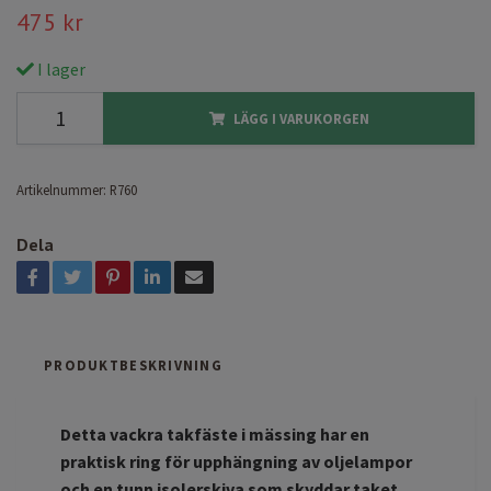
475 kr
I lager
LÄGG I VARUKORGEN
Artikelnummer:
R760
Dela
PRODUKTBESKRIVNING
Detta vackra takfäste i mässing har en
praktisk ring för upphängning av oljelampor
och en tunn isolerskiva som skyddar taket