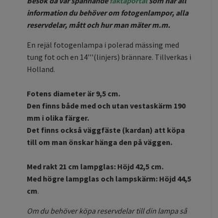
Besök då vår spännande
faktaportal
som har all
information du behöver om fotogenlampor, alla
reservdelar, mått och hur man mäter m.m.
En rejäl fotogenlampa i polerad mässing med
tung fot och en 14'''(linjers) brännare. Tillverkas i
Holland.
Fotens diameter är 9,5 cm.
Den finns både med och utan vestaskärm 190
mm i olika färger.
Det finns också väggfäste (kardan) att köpa
till om man önskar hänga den på väggen.
Med rakt 21 cm lampglas: Höjd 42,5 cm.
Med högre lampglas och lampskärm: Höjd 44,5
cm
.
Om du behöver köpa reservdelar till din lampa så